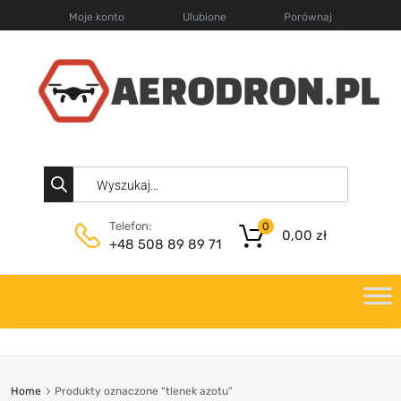
Moje konto
Ulubione
Porównaj
Telefon:
0
0,00
zł
+48 508 89 89 71
Home
Produkty oznaczone “tlenek azotu”