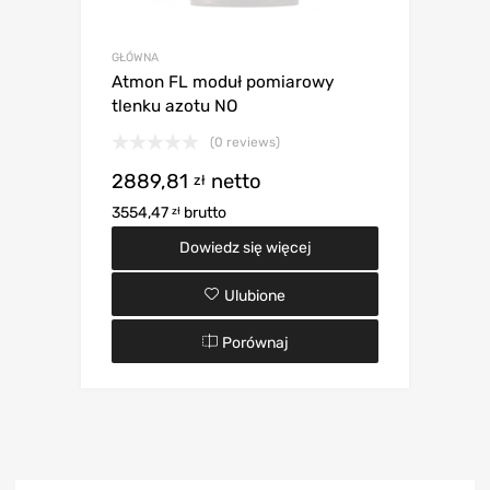
GŁÓWNA
Atmon FL moduł pomiarowy
tlenku azotu NO
(0 reviews)
2889,81
netto
zł
3554,47
brutto
zł
Dowiedz się więcej
Ulubione
Porównaj