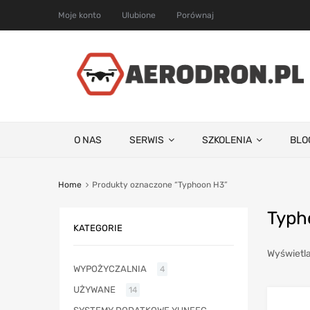
Moje konto
Ulubione
Porównaj
O NAS
SERWIS
SZKOLENIA
BLO
Home
Produkty oznaczone “Typhoon H3”
Typh
KATEGORIE
Wyświetla
WYPOŻYCZALNIA
4
UŻYWANE
14