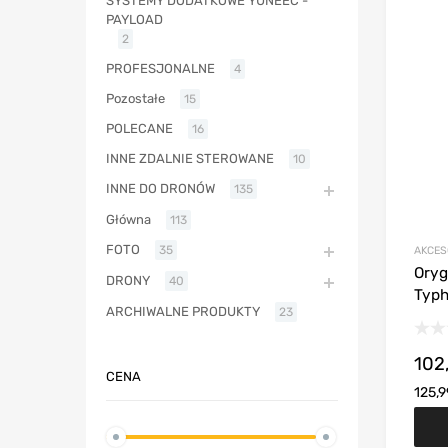
SYSTEMY DODATKOWE YUNEEC -
PAYLOAD
2
PROFESJONALNE
4
Pozostałe
15
POLECANE
16
INNE ZDALNIE STEROWANE
10
INNE DO DRONÓW
135
Główna
113
FOTO
35
AKCES
Oryg
DRONY
40
Typh
ARCHIWALNE PRODUKTY
23
102
CENA
125,