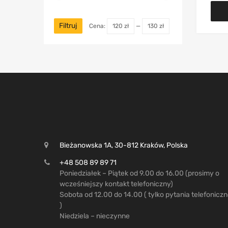
Filtruj
Cena:
120 zł
—
130 zł
Bieżanowska 1A, 30-812 Kraków, Polska
+48 508 89 89 71
Poniedziałek – Piątek od 9.00 do 16.00 (prosimy o
wcześniejszy kontakt telefoniczny)
Sobota od 12.00 do 14.00 ( tylko pytania telefonicz
)
Niedziela – nieczynne