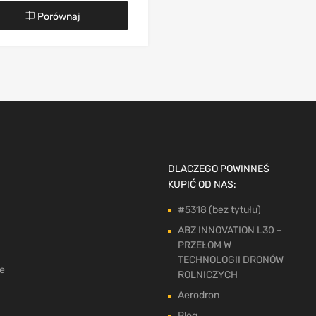
Porównaj
DLACZEGO POWINNEŚ
KUPIĆ OD NAS:
#5318 (bez tytułu)
ABZ INNOVATION L30 –
PRZEŁOM W
TECHNOLOGII DRONÓW
ne
ROLNICZYCH
Aerodron
Blog