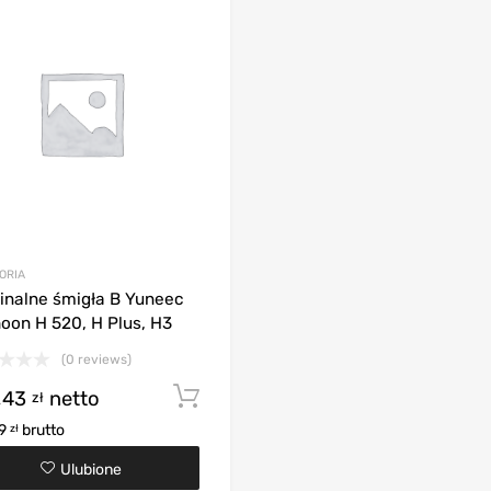
ORIA
inalne śmigła B Yuneec
oon H 520, H Plus, H3
(0 reviews)
,43
netto
Dodaj do koszyka
zł
99
brutto
zł
Ulubione