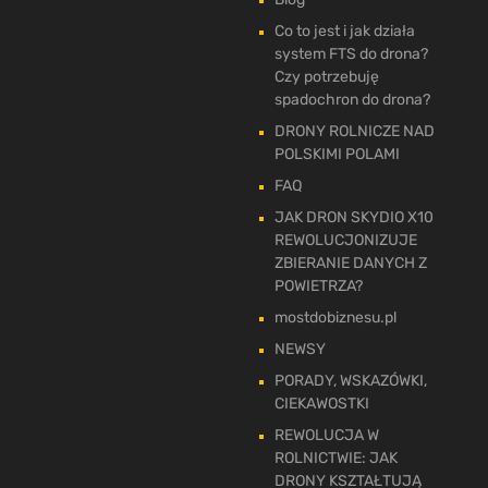
Co to jest i jak działa
system FTS do drona?
Czy potrzebuję
spadochron do drona?
DRONY ROLNICZE NAD
POLSKIMI POLAMI
FAQ
JAK DRON SKYDIO X10
REWOLUCJONIZUJE
ZBIERANIE DANYCH Z
POWIETRZA?
mostdobiznesu.pl
NEWSY
PORADY, WSKAZÓWKI,
CIEKAWOSTKI
REWOLUCJA W
ROLNICTWIE: JAK
DRONY KSZTAŁTUJĄ