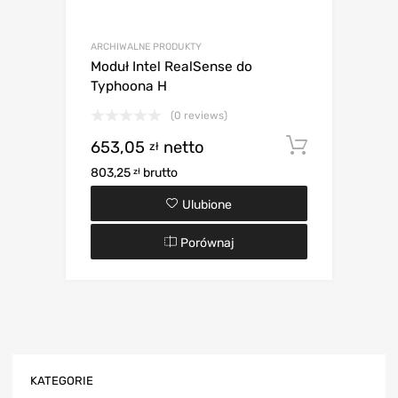
ARCHIWALNE PRODUKTY
Moduł Intel RealSense do
Typhoona H
(0 reviews)
653,05
netto
Dodaj d
zł
803,25
brutto
zł
Ulubione
Porównaj
KATEGORIE