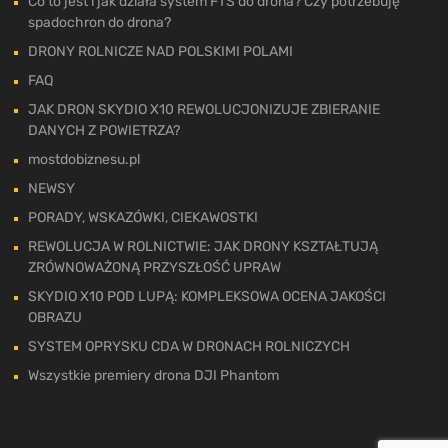
Co to jest i jak działa system FTS do drona? Czy potrzebuję
spadochron do drona?
DRONY ROLNICZE NAD POLSKIMI POLAMI
FAQ
JAK DRON SKYDIO X10 REWOLUCJONIZUJE ZBIERANIE
DANYCH Z POWIETRZA?
mostdobiznesu.pl
NEWSY
PORADY, WSKAZÓWKI, CIEKAWOSTKI
REWOLUCJA W ROLNICTWIE: JAK DRONY KSZTAŁTUJĄ
ZRÓWNOWAŻONĄ PRZYSZŁOŚĆ UPRAW
SKYDIO X10 POD LUPĄ: KOMPLEKSOWA OCENA JAKOŚCI
OBRAZU
SYSTEM OPRYSKU CDA W DRONACH ROLNICZYCH
Wszystkie premiery drona DJI Phantom