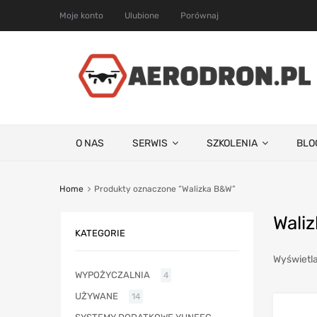
Moje konto
Ulubione
Porównaj
O NAS
SERWIS
SZKOLENIA
BLO
Home
Produkty oznaczone “Walizka B&W”
Wali
KATEGORIE
Wyświetla
WYPOŻYCZALNIA
4
UŻYWANE
14