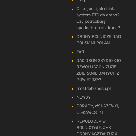
Co to jest i jak działa
system FTS do drona?
Czy potrzebuję
spadochron do drona?
DRONY ROLNICZE NAD
POLSKIMI POLAMI
FAQ
JAK DRON SKYDIO X10
REWOLUCJONIZUJE
ZBIERANIE DANYCH Z
POWIETRZA?
mostdobiznesu.pl
NEWSY
PORADY, WSKAZÓWKI,
CIEKAWOSTKI
REWOLUCJA W
ROLNICTWIE: JAK
DRONY KSZTAŁTUJĄ