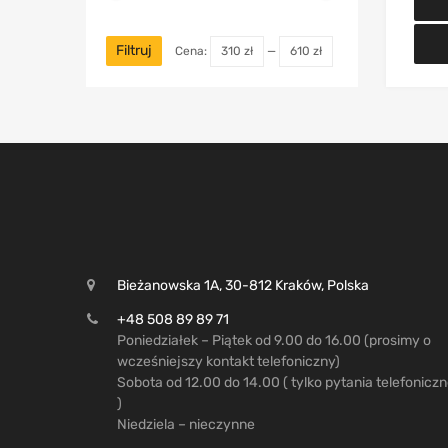
Filtruj
Cena:
310 zł
—
610 zł
Bieżanowska 1A, 30-812 Kraków, Polska
+48 508 89 89 71
Poniedziałek – Piątek od 9.00 do 16.00 (prosimy o
wcześniejszy kontakt telefoniczny)
Sobota od 12.00 do 14.00 ( tylko pytania telefonicz
)
Niedziela – nieczynne