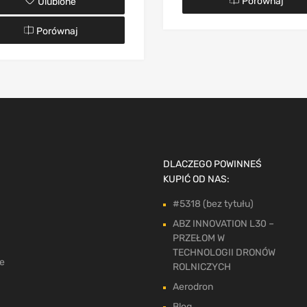
Porównaj
Ulubione
Porównaj
DLACZEGO POWINNEŚ
KUPIĆ OD NAS:
#5318 (bez tytułu)
ABZ INNOVATION L30 –
PRZEŁOM W
TECHNOLOGII DRONÓW
ne
ROLNICZYCH
Aerodron
Blog