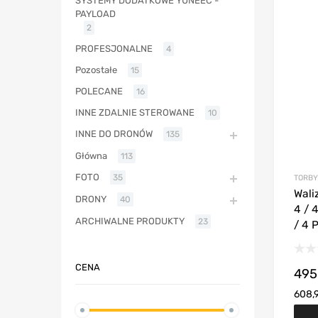
SYSTEMY DODATKOWE YUNEEC -
PAYLOAD
2
PROFESJONALNE
4
Pozostałe
15
POLECANE
16
INNE ZDALNIE STEROWANE
10
INNE DO DRONÓW
135
Główna
113
FOTO
35
TORBY 
Wali
DRONY
40
4 / 
ARCHIWALNE PRODUKTY
23
/ 4 
CENA
495
608,