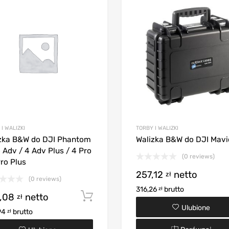
I WALIZKI
TORBY I WALIZKI
zka B&W do DJI Phantom
Walizka B&W do DJI Mavi
4 Adv / 4 Adv Plus / 4 Pro
(0 reviews)
Pro Plus
257,12
netto
zł
(0 reviews)
316,26
brutto
zł
,08
netto
Dodaj do koszyka
zł
Ulubione
94
brutto
zł