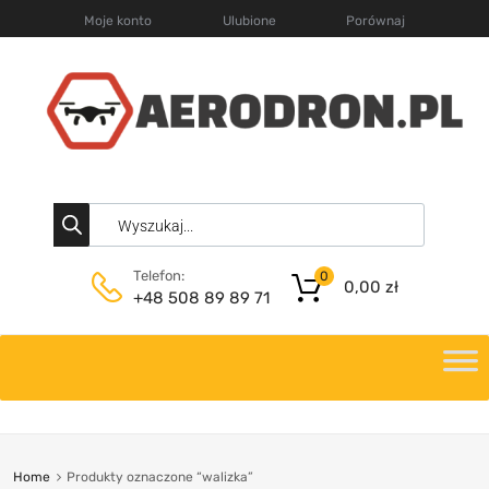
Moje konto
Ulubione
Porównaj
Telefon:
0
0,00
zł
+48 508 89 89 71
Home
Produkty oznaczone “walizka”