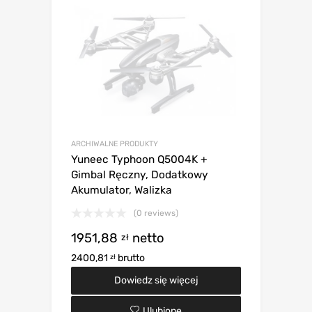
ARCHIWALNE PRODUKTY
Yuneec Typhoon Q5004K +
Gimbal Ręczny, Dodatkowy
Akumulator, Walizka
(0 reviews)
1951,88
netto
zł
2400,81
brutto
zł
Dowiedz się więcej
Ulubione