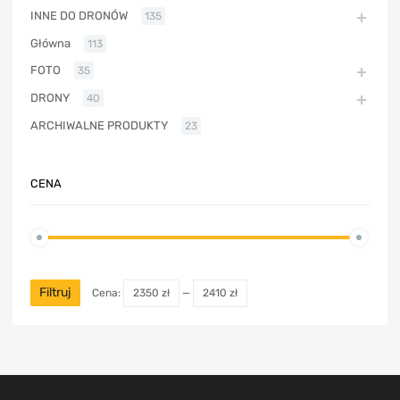
INNE DO DRONÓW
135
Główna
113
FOTO
35
DRONY
40
ARCHIWALNE PRODUKTY
23
CENA
Filtruj
Cena:
2350 zł
—
2410 zł