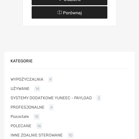
Porównaj
KATEGORIE
WYPOŻYCZALNIA
4
UŻYWANE
14
SYSTEMY DODATKOWE YUNEEC - PAYLOAD
2
PROFESJONALNE
4
Pozostałe
15
POLECANE
16
INNE ZDALNIE STEROWANE
10