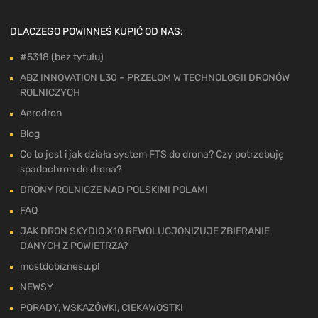
DLACZEGO POWINNEŚ KUPIĆ OD NAS:
#5318 (bez tytułu)
ABZ INNOVATION L30 – PRZEŁOM W TECHNOLOGII DRONÓW
ROLNICZYCH
Aerodron
Blog
Co to jest i jak działa system FTS do drona? Czy potrzebuję
spadochron do drona?
DRONY ROLNICZE NAD POLSKIMI POLAMI
FAQ
JAK DRON SKYDIO X10 REWOLUCJONIZUJE ZBIERANIE
DANYCH Z POWIETRZA?
mostdobiznesu.pl
NEWSY
PORADY, WSKAZÓWKI, CIEKAWOSTKI