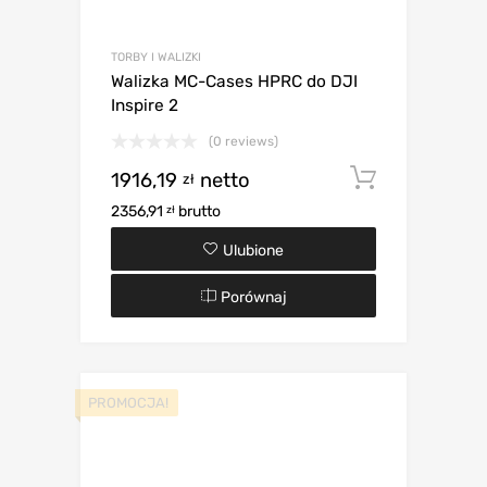
TORBY I WALIZKI
Walizka MC-Cases HPRC do DJI
Inspire 2
(0 reviews)
1916,19
netto
Dodaj d
zł
2356,91
brutto
zł
Ulubione
Porównaj
PROMOCJA!