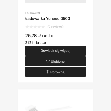
ŁADOWARKI
Ładowarka Yuneec Q500
(0 reviews)
25,78
netto
zł
31,71
brutto
zł
Dowiedz się więcej
Ulubione
Porównaj