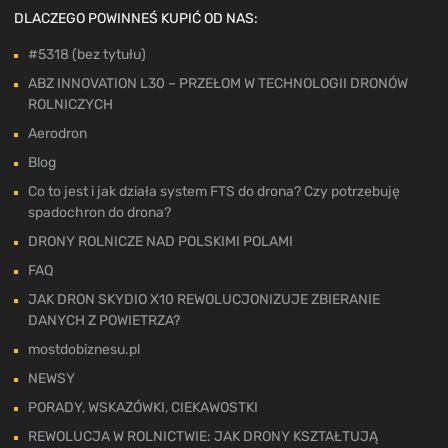
DLACZEGO POWINNEŚ KUPIĆ OD NAS:
#5318 (bez tytułu)
ABZ INNOVATION L30 – PRZEŁOM W TECHNOLOGII DRONÓW
ROLNICZYCH
Aerodron
Blog
Co to jest i jak działa system FTS do drona? Czy potrzebuję
spadochron do drona?
DRONY ROLNICZE NAD POLSKIMI POLAMI
FAQ
JAK DRON SKYDIO X10 REWOLUCJONIZUJE ZBIERANIE
DANYCH Z POWIETRZA?
mostdobiznesu.pl
NEWSY
PORADY, WSKAZÓWKI, CIEKAWOSTKI
REWOLUCJA W ROLNICTWIE: JAK DRONY KSZTAŁTUJĄ