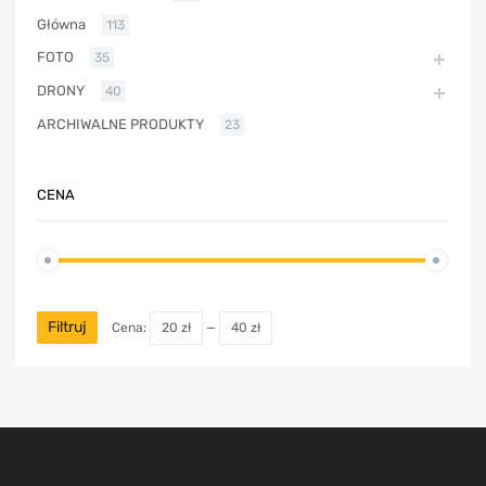
Główna
113
FOTO
35
DRONY
40
ARCHIWALNE PRODUKTY
23
CENA
Filtruj
Cena:
20 zł
—
40 zł