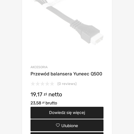
AKCESORIA
Przewód balansera Yuneec Q500
(0 reviews)
19,17
netto
zł
23,58
brutto
zł
Dowiedz się więcej
Ulubione