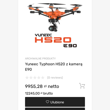
ARCHIWALNE PRODUKTY
Yuneec Typhoon H520 z kamerą
E90
(0 reviews)
9955,28
netto
Dodaj d
zł
12245,00
brutto
zł
Ulubione