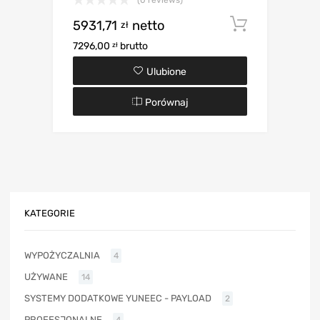
5931,71
netto
Dodaj d
zł
7296,00
brutto
zł
Ulubione
Porównaj
KATEGORIE
WYPOŻYCZALNIA
4
UŻYWANE
14
SYSTEMY DODATKOWE YUNEEC - PAYLOAD
2
PROFESJONALNE
4