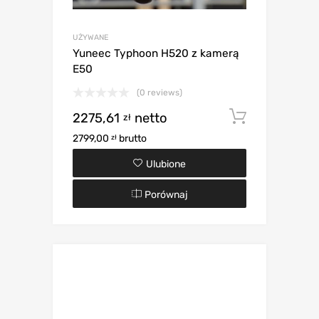
UŻYWANE
Yuneec Typhoon H520 z kamerą
E50
(0 reviews)
2275,61
netto
Dodaj d
zł
2799,00
brutto
zł
Ulubione
Porównaj