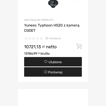
ARCHIWALNE PRODUKTY
Yuneec Typhoon H520 z kamerą
CGOET
(0 reviews)
10721,13
netto
Dodaj d
zł
13186,99
brutto
zł
Ulubione
Porównaj