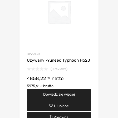
UŻYWANE
Używany -Yuneec Typhoon H520
(0 reviews)
4858,22
netto
zł
5975,61
brutto
zł
Dowiedz się więcej
Ulubione
Porównaj