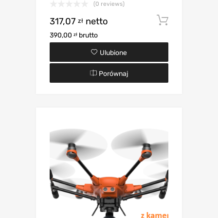
(0 reviews)
317,07
netto
Dodaj d
zł
390,00
brutto
zł
Ulubione
Porównaj