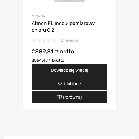
GŁÓWNA
Atmon FL moduł pomiarowy
chloru Cl2
(0 reviews)
2889,81
netto
zł
3554,47
brutto
zł
Dowiedz się więcej
Ulubione
Porównaj