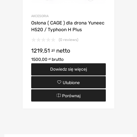
AKCESORIA
Osłona ( CAGE ) dla drona Yuneec
H520 / Typhoon H Plus
(0 reviews)
1219,51
netto
zł
1500,00
brutto
zł
Dowiedz się więcej
Ulubione
Porównaj