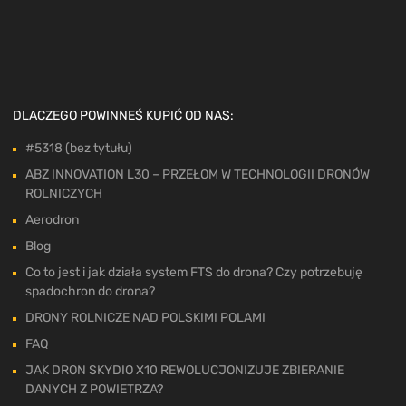
DLACZEGO POWINNEŚ KUPIĆ OD NAS:
#5318 (bez tytułu)
ABZ INNOVATION L30 – PRZEŁOM W TECHNOLOGII DRONÓW
ROLNICZYCH
Aerodron
Blog
Co to jest i jak działa system FTS do drona? Czy potrzebuję
spadochron do drona?
DRONY ROLNICZE NAD POLSKIMI POLAMI
FAQ
JAK DRON SKYDIO X10 REWOLUCJONIZUJE ZBIERANIE
DANYCH Z POWIETRZA?