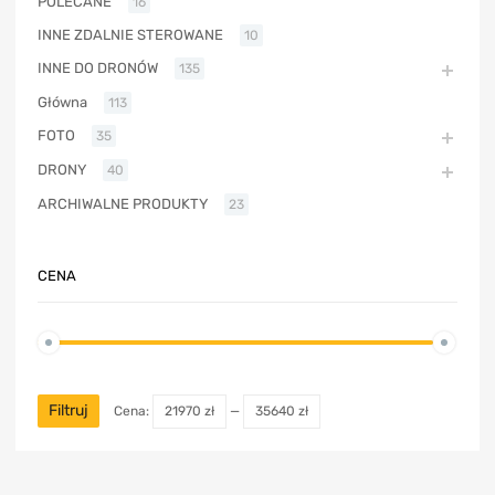
POLECANE
16
INNE ZDALNIE STEROWANE
10
INNE DO DRONÓW
135
Główna
113
FOTO
35
DRONY
40
ARCHIWALNE PRODUKTY
23
CENA
Filtruj
Cena:
21970 zł
—
35640 zł