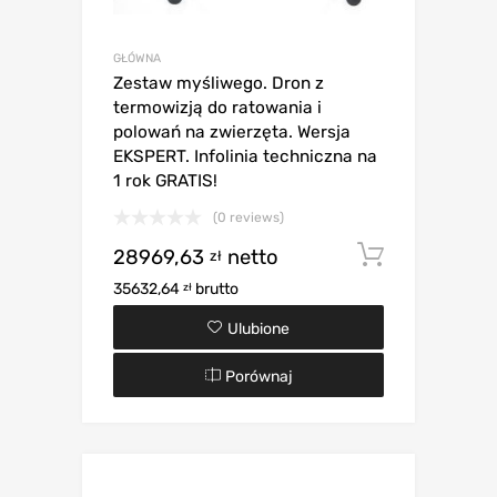
GŁÓWNA
Zestaw myśliwego. Dron z
termowizją do ratowania i
polowań na zwierzęta. Wersja
EKSPERT. Infolinia techniczna na
1 rok GRATIS!
(0 reviews)
28969,63
netto
Dodaj d
zł
35632,64
brutto
zł
Ulubione
Porównaj