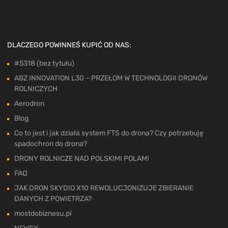
DLACZEGO POWINNEŚ KUPIĆ OD NAS:
#5318 (bez tytułu)
ABZ INNOVATION L30 – PRZEŁOM W TECHNOLOGII DRONÓW
ROLNICZYCH
Aerodron
Blog
Co to jest i jak działa system FTS do drona? Czy potrzebuję
spadochron do drona?
DRONY ROLNICZE NAD POLSKIMI POLAMI
FAQ
JAK DRON SKYDIO X10 REWOLUCJONIZUJE ZBIERANIE
DANYCH Z POWIETRZA?
mostdobiznesu.pl