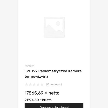
KAMERY
E20Tvx Radiometryczna Kamera
termowizyjna
(0 reviews)
17865,69
netto
zł
21974,80
brutto
zł
Dowiedz się więcej