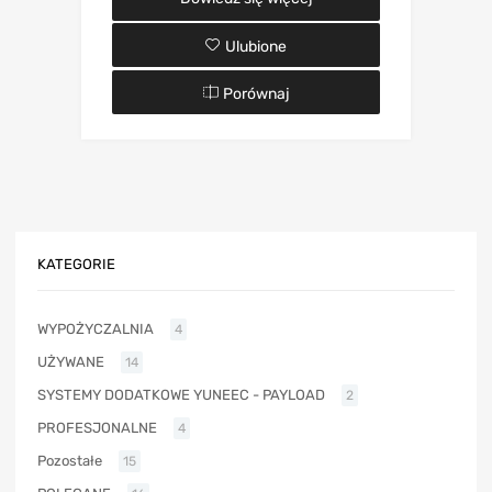
Ulubione
Porównaj
KATEGORIE
WYPOŻYCZALNIA
4
UŻYWANE
14
SYSTEMY DODATKOWE YUNEEC - PAYLOAD
2
PROFESJONALNE
4
Pozostałe
15