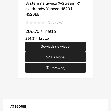
System na uwięzi X-Stream R1
dla dronów Yuneec H520 i
H520EE
(0 reviews)
206,76
netto
zł
254,31
brutto
zł
Dowiedz się więcej
Ulubione
Porównaj
KATEGORIE