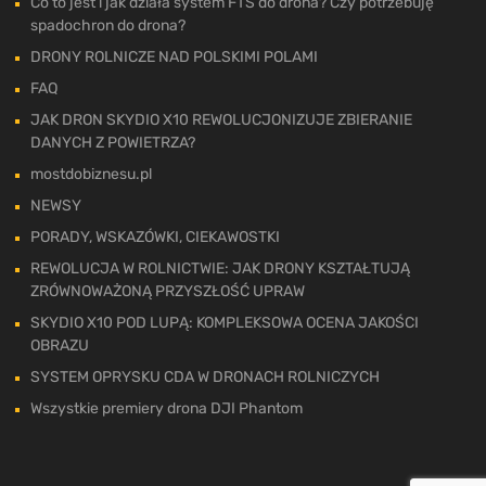
Co to jest i jak działa system FTS do drona? Czy potrzebuję
spadochron do drona?
DRONY ROLNICZE NAD POLSKIMI POLAMI
FAQ
JAK DRON SKYDIO X10 REWOLUCJONIZUJE ZBIERANIE
DANYCH Z POWIETRZA?
mostdobiznesu.pl
NEWSY
PORADY, WSKAZÓWKI, CIEKAWOSTKI
REWOLUCJA W ROLNICTWIE: JAK DRONY KSZTAŁTUJĄ
ZRÓWNOWAŻONĄ PRZYSZŁOŚĆ UPRAW
SKYDIO X10 POD LUPĄ: KOMPLEKSOWA OCENA JAKOŚCI
OBRAZU
SYSTEM OPRYSKU CDA W DRONACH ROLNICZYCH
Wszystkie premiery drona DJI Phantom