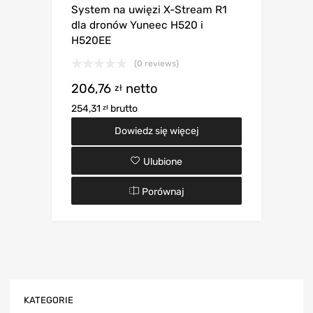
System na uwięzi X-Stream R1
dla dronów Yuneec H520 i
H520EE
(0 reviews)
206,76
netto
zł
254,31
brutto
zł
Dowiedz się więcej
Ulubione
Porównaj
KATEGORIE