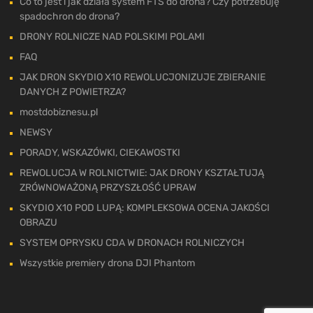
Co to jest i jak działa system FTS do drona? Czy potrzebuję
spadochron do drona?
DRONY ROLNICZE NAD POLSKIMI POLAMI
FAQ
JAK DRON SKYDIO X10 REWOLUCJONIZUJE ZBIERANIE
DANYCH Z POWIETRZA?
mostdobiznesu.pl
NEWSY
PORADY, WSKAZÓWKI, CIEKAWOSTKI
REWOLUCJA W ROLNICTWIE: JAK DRONY KSZTAŁTUJĄ
ZRÓWNOWAŻONĄ PRZYSZŁOŚĆ UPRAW
SKYDIO X10 POD LUPĄ: KOMPLEKSOWA OCENA JAKOŚCI
OBRAZU
SYSTEM OPRYSKU CDA W DRONACH ROLNICZYCH
Wszystkie premiery drona DJI Phantom