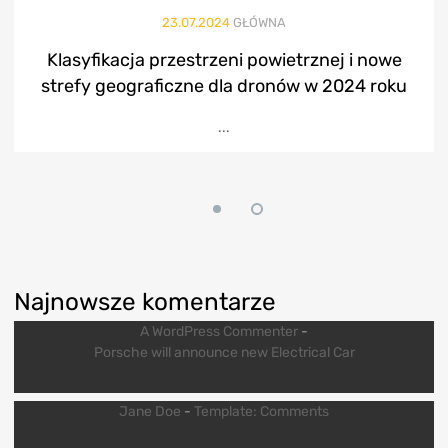
23.07.2024
GŁÓWNA
Klasyfikacja przestrzeni powietrznej i nowe
strefy geograficzne dla dronów w 2024 roku
...
Najnowsze komentarze
A WordPress Commenter
-
Porsche will announce new Electrical Car
Jane Doe
-
Template: Comments