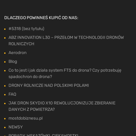
DLACZEGO POWINNEŚ KUPIĆ OD NAS:
#5318 (bez tytułu)
ABZ INNOVATION L30 – PRZEŁOM W TECHNOLOGII DRONÓW
ROLNICZYCH
Aerodron
Blog
Co to jest i jak działa system FTS do drona? Czy potrzebuję
spadochron do drona?
DRONY ROLNICZE NAD POLSKIMI POLAMI
FAQ
JAK DRON SKYDIO X10 REWOLUCJONIZUJE ZBIERANIE
DANYCH Z POWIETRZA?
mostdobiznesu.pl
NEWSY
PORADY, WSKAZÓWKI, CIEKAWOSTKI