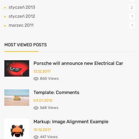
styczeń 2013
2
styczeń 2012
1
marzec 2011
1
MOST VIEWED POSTS
Porsche will announce new Electrical Car
12.12.2017
860 Views
Template: Comments
03.01.2012
568 Views
Markup: Image Alignment Example
10.12.2017
447 Views