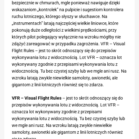
bezpiecznie w chmurach, mgle ponieważ nawiguje dzięki
wskazaniom „kontrolek” na pulpicie i sugestiom kontrolera
ruchu lotniczego, którego słyszy w słuchawce. Na
„instrumentach” latają najczęściej wielkie liniowce, które
pokonują duże odległości z wielkimi prędkościami, przy
których pilot polegający wyłącznie na wzroku mógłby nie
zdążyć zareagować w przypadku zagrożenia. VFR – Visual
Flight Rules – jest to skrót odnoszący się do przepisów
wykonywania lotu z widocznością. Lot VFR – oznacza lot
wykonywany zgodnie z przepisami wykonywania lotu z
widocznością. Tu bez czystej szyby lub we mgle ani rusz. Na
wzroku latają zwykle niewielkie samoloty, awionetki, ale
gigantom z linii lotniczych również się to zdarza.
VFR – Visual Flight Rules
– jest to skrót odnoszący się do
przepisów wykonywania lotu z widocznością. Lot VFR –
oznacza lot wykonywany zgodnie z przepisami
wykonywania lotu z widocznością. Tu bez czystej szyby lub
we mgle ani rusz. Na wzroku latają zwykle niewielkie
samoloty, awionetki ale gigantom z linii lotniczych również