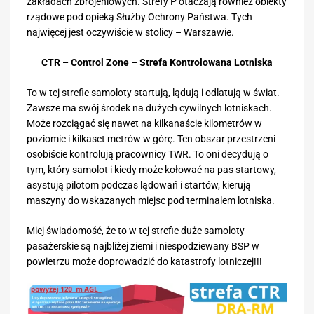
zakładach zbrojeniowych. Strefy P otaczają rownież obiekty
rządowe pod opieką Służby Ochrony Państwa. Tych
najwięcej jest oczywiście w stolicy – Warszawie.
CTR – Control Zone – Strefa Kontrolowana Lotniska
To w tej strefie samoloty startują, lądują i odlatują w świat.
Zawsze ma swój środek na dużych cywilnych lotniskach.
Może rozciągać się nawet na kilkanaście kilometrów w
poziomie i kilkaset metrów w górę. Ten obszar przestrzeni
osobiście kontrolują pracownicy TWR. To oni decydują o
tym, który samolot i kiedy może kołować na pas startowy,
asystują pilotom podczas lądowań i startów, kierują
maszyny do wskazanych miejsc pod terminalem lotniska.
Miej świadomość, że to w tej strefie duże samoloty
pasażerskie są najbliżej ziemi i niespodziewany BSP w
powietrzu może doprowadzić do katastrofy lotniczej!!!