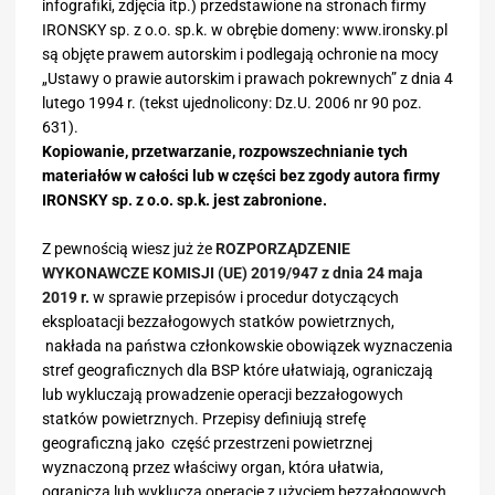
infografiki, zdjęcia itp.) przedstawione na stronach firmy
IRONSKY sp. z o.o. sp.k. w obrębie domeny: www.ironsky.pl
są objęte prawem autorskim i podlegają ochronie na mocy
„Ustawy o prawie autorskim i prawach pokrewnych” z dnia 4
lutego 1994 r. (tekst ujednolicony: Dz.U. 2006 nr 90 poz.
631).
Kopiowanie, przetwarzanie, rozpowszechnianie tych
materiałów w całości lub w części bez zgody autora firmy
IRONSKY sp. z o.o. sp.k. jest zabronione.
Z pewnością wiesz już że
ROZPORZĄDZENIE
WYKONAWCZE KOMISJI (UE) 2019/947 z dnia 24 maja
2019 r.
w sprawie przepisów i procedur dotyczących
eksploatacji bezzałogowych statków powietrznych,
nakłada na państwa członkowskie obowiązek wyznaczenia
stref geograficznych dla BSP które ułatwiają, ograniczają
lub wykluczają prowadzenie operacji bezzałogowych
statków powietrznych. Przepisy definiują strefę
geograficzną jako część przestrzeni powietrznej
wyznaczoną przez właściwy organ, która ułatwia,
ogranicza lub wyklucza operacje z użyciem bezzałogowych