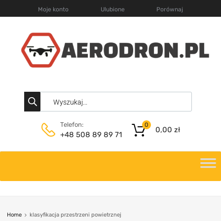
Moje konto
Ulubione
Porównaj
Telefon:
0
0,00
zł
+48 508 89 89 71
Home
klasyfikacja przestrzeni powietrznej