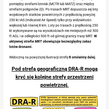
pomiędzy strefami lotnisk (MCTR lub MATZ) oraz między
strefami poligonów (D). Po trasach MRT dopuszcza się loty
wojskowych statków powietrznych z prędkością powyżej
250 kt IAS (Indicated Air Speed) tylko przy widzialności
większej lub równej 8 km. Loty po trasach z prędkością 250
kt wykonywane są na wysokościach nie mniejszych niż 500
ft AGL i w odległości 500 ft od górnej granicy trasy MRT.
W
aktywnej strefie MRT obowiązuje bezwzględny zakaz
lotów dronami.
Widoczną na powyższej ilustracji strefę
R omówimy dalej
.
Pod strefą geograficzną DRA-R mogą
kryć się kolejne strefy przestrzeni
powietrznej
.