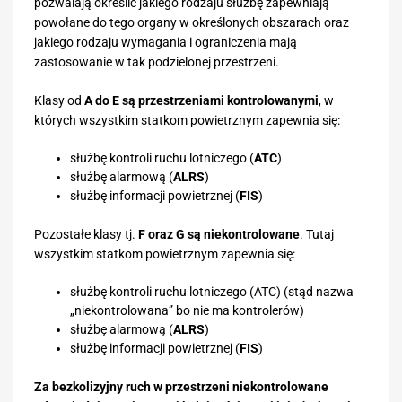
pozwalają określić jakiego rodzaju służbę zapewniają
powołane do tego organy w określonych obszarach oraz
jakiego rodzaju wymagania i ograniczenia mają
zastosowanie w tak podzielonej przestrzeni.
Klasy od
A do E są przestrzeniami kontrolowanymi
, w
których wszystkim statkom powietrznym zapewnia się:
służbę kontroli ruchu lotniczego (
ATC
)
służbę alarmową (
ALRS
)
służbę informacji powietrznej (
FIS
)
Pozostałe klasy tj.
F oraz G są niekontrolowane
. Tutaj
wszystkim statkom powietrznym zapewnia się:
służbę kontroli ruchu lotniczego (ATC) (stąd nazwa
„niekontrolowana” bo nie ma kontrolerów)
służbę alarmową (
ALRS
)
służbę informacji powietrznej (
FIS
)
Za bezkolizyjny ruch w przestrzeni niekontrolowane