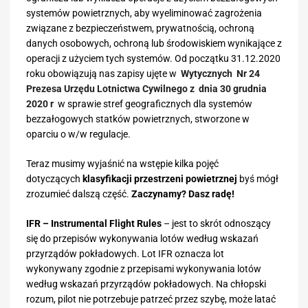
systemów powietrznych, aby wyeliminować zagrożenia
związane z bezpieczeństwem, prywatnością, ochroną
danych osobowych, ochroną lub środowiskiem wynikające z
operacji z użyciem tych systemów. Od początku 31.12.2020
roku obowiązują nas zapisy ujęte w
Wytycznych Nr 24
Prezesa Urzędu Lotnictwa Cywilnego z dnia 30 grudnia
2020 r
w sprawie stref geograficznych dla systemów
bezzałogowych statków powietrznych, stworzone w
oparciu o w/w regulacje.
Teraz musimy wyjaśnić na wstępie kilka pojęć
dotyczących
klasyfikacji przestrzeni powietrznej
byś mógł
zrozumieć dalszą część.
Zaczynamy? Dasz radę!
IFR – Instrumental Flight Rules
– jest to skrót odnoszący
się do przepisów wykonywania lotów według wskazań
przyrządów pokładowych. Lot IFR oznacza lot
wykonywany zgodnie z przepisami wykonywania lotów
według wskazań przyrządów pokładowych. Na chłopski
rozum, pilot nie potrzebuje patrzeć przez szybę, może latać