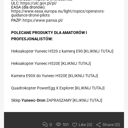
ULC:
https://ulc.gov.pl/pl/
EASA (dla dronów):
https://www.easa.europa.eu/light/topics/operators-
guidance-drone-pilots
PAŻP:
https://www.pansa.pl/
POLECANE PRODUKTY DLA AMATORÓW I
PROFESJONALISTÓW:
Heksakopter Yuneec H520 z kamerą E90 [KLIKNIJ TUTAJ]
Heksakopter Yuneec H520E [KLIKNIJ TUTAJ]
Kamera E90X do Yuneec H520E [KLIKNIJ TUTAJ]
Quadrokopter PowerEgg X Explorer [KLIKNIJ TUTAJ]
Sklep
Yuneec-Dron
ZAPRASZAMY [KLIKNIJ TUTAJ]
0
101
Like (
0
)
Share (0)