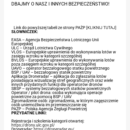
DBAJMY O NASZ I INNYCH BEZPIECZEŃSTWO!
Link do powyższej tabeli ze strony PAŻP
[KLIKNIJ TUTAJ]
SŁOWNICZEK:
EASA – Agencja Bezpieczeństwa Lotniczego Unii
Europejskiej
ULC – Urząd Lotnictwa Cywilnego
VLOS – Europejskie uprawnienia do wykonywania lotów w
zasięgu wzroku w kategorii szczególnej
BVLOS – Europejskie uprawnienia do wykonywania lotów
poza zasięgiem wzroku w kategorii szczególnej
UAVO – operator bezzałogowego statku powietrznego
BSP / UAV – bezzałogowy statek powietrzny
Aplikacja Droneradar – aplikacja do zgłaszania lotów
posiadająca wizualizację stref geograficznych oraz wiele
innych przydatnych funkcji dla operatorów dronów
SBSP – systemy bezzałogowych statków powietrznych
Operator / pilot drona: osoba wykonująca operacje
powietrzne za pomocą BSP / UAV
Zgromadzenie osób: zgromadzenia, w którym zagęszczenie
osób uniemożliwia im przemieszczanie się
PAŻP – Polska Agencja Żeglugi Powietrzej
PRZYDATNE LINKI:
Rejestracja i szkolenia kategorii otwartej:
https://drony.ulc.gov.pl/
Droneradar:
https://droneradar.eu/