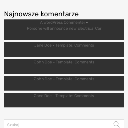
Najnowsze komentarze
A WordPress Commenter
-
Porsche will announce new Electrical Car
Jane Doe
-
Template: Comments
John Doe
-
Template: Comments
John Doe
-
Template: Comments
Jane Doe
-
Template: Comments