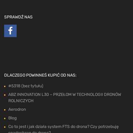
SPRAWDŹ NAS
DLACZEGO POWINNEŚ KUPIĆ OD NAS:
#5318 (bez tytułu)
ABZ INNOVATION L30 – PRZEŁOM W TECHNOLOGII DRONÓW
ROLNICZYCH
Aerodron
Blog
Co to jest i jak działa system FTS do drona? Czy potrzebuję
spadochron do drona?