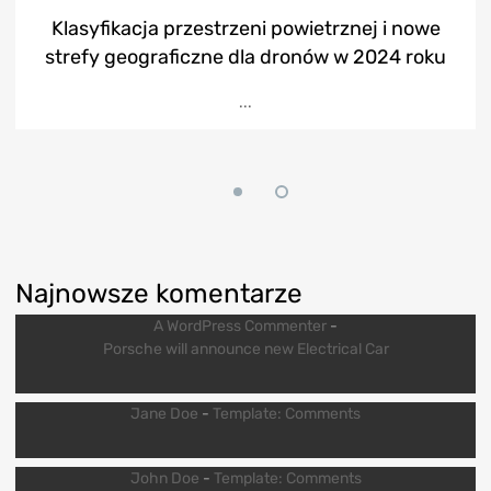
Klasyfikacja przestrzeni powietrznej i nowe
strefy geograficzne dla dronów w 2024 roku
...
Najnowsze komentarze
A WordPress Commenter
-
Porsche will announce new Electrical Car
Jane Doe
-
Template: Comments
John Doe
-
Template: Comments