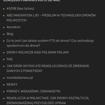
DLACZEGO POWINNEŚ KUPIĆ OD NAS:
#5318 (bez tytułu)
ABZ INNOVATION L30 – PRZEŁOM W TECHNOLOGII DRONÓW
ROLNICZYCH
Aerodron
Blog
Co to jest i jak działa system FTS do drona? Czy potrzebuję
spadochron do drona?
DRONY ROLNICZE NAD POLSKIMI POLAMI
FAQ
JAK DRON SKYDIO X10 REWOLUCJONIZUJE ZBIERANIE
DANYCH Z POWIETRZA?
mostdobiznesu.pl
NEWSY
PORADY, WSKAZÓWKI, CIEKAWOSTKI
REWOLUCJA W ROLNICTWIE: JAK DRONY KSZTAŁTUJĄ
ZRÓWNOWAŻONĄ PRZYSZŁOŚĆ UPRAW